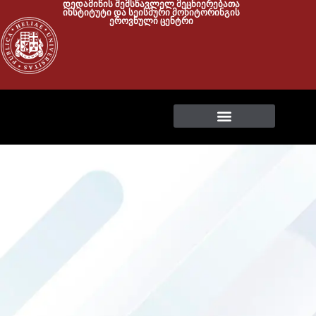
დედამიწის შემსწავლელ მეცნიერებათა
ინსტიტუტი და სეისმური მონიტორინგის
ეროვნული ცენტრი